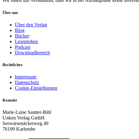
Wir bitten um Verständnis, dass wir in der Aufbauphase keine unverl
Über uns
Über den Verlag
Blog
Bücher
Leseproben
Podcast
Downloadbereich
Rechtliches
Impressum
Datenschutz
Cookie-Einstellungen
Kontakt
Marie-Luise Sautter-Bihl
Unken Verlag GmbH
Seewiesenäckerweg 49
76199 Karlsruhe